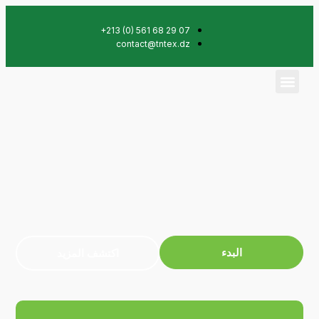
+213 (0) 561 68 29 07
contact@tntex.dz
البدء
اكتشف المزيد