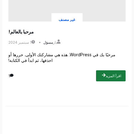
غير مصنف
مرحبا بالعالم!
بار
مسؤل
1 سبتمبر 2024
مرحبًا بك في WordPress. هذه هي مشاركتك الأولى. حررها أو
احذفها، ثم ابدأ في الكتابة!
اقرأ المزيد
1